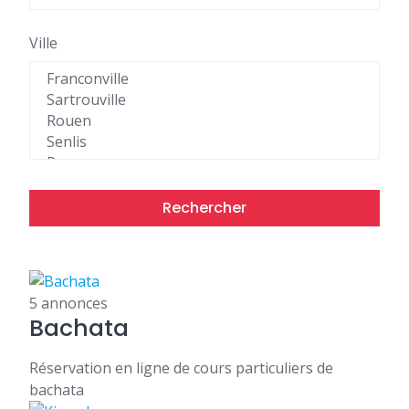
Ville
Rechercher
5 annonces
Bachata
Réservation en ligne de cours particuliers de
bachata